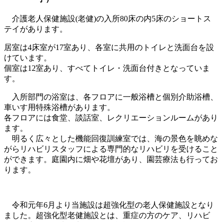
介護老人保健施設(老健)の入所80床の内5床のショートス
テイがあります。
居室は4床室が17室あり、各室に共用のトイレと洗面台を設
けています。
個室は12室あり、すべてトイレ・洗面台付きとなっていま
す。
入所部門の浴室は、各フロアに一般浴槽と個別介助浴槽、
車いす用特殊浴槽があります。
各フロアには食堂、談話室、レクリエーションルームがあり
ます。
明るく広々とした機能回復訓練室では、海の景色を眺めな
がらリハビリスタッフによる専門的なリハビリを受けること
ができます。庭園内に畑や花壇があり、園芸療法も行ってお
ります。
令和元年6月より当施設は超強化型の老人保健施設となり
ました。超強化型老健施設とは、重症の方のケア、リハビ