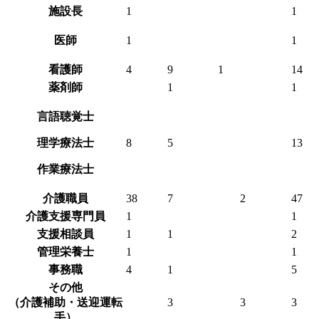
施設長
1
1
医師
1
1
看護師
4
9
1
14
薬剤師
1
1
言語聴覚士
理学療法士
8
5
13
作業療法士
介護職員
38
7
2
47
介護支援専門員
1
1
支援相談員
1
1
2
管理栄養士
1
1
事務職
4
1
5
その他
（介護補助・送迎運転
3
3
3
手）