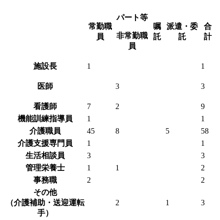
パート等
常勤職
嘱
派遣・委
合
非常勤職
員
託
託
計
員
施設長
1
1
医師
3
3
看護師
7
2
9
機能訓練指導員
1
1
介護職員
45
8
5
58
介護支援専門員
1
1
生活相談員
3
3
管理栄養士
1
1
2
事務職
2
2
その他
（介護補助・送迎運転
2
1
3
手）