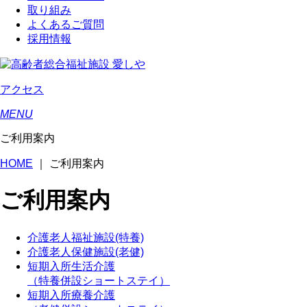
取り組み
よくあるご質問
採用情報
アクセス
MENU
ご利用案内
HOME
｜
ご利用案内
ご利用案内
介護老人福祉施設(特養)
介護老人保健施設(老健)
短期入所生活介護
（特養併設ショートステイ）
短期入所療養介護