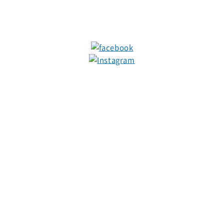
グループサイトはこちら
明倫会
社会福祉
介護老人福祉施設
病院
高齢者総合福祉施
住宅 潮騒の家