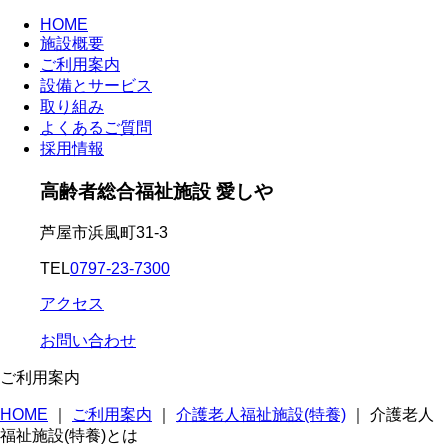
HOME
施設概要
ご利用案内
設備とサービス
取り組み
よくあるご質問
採用情報
高齢者総合福祉施設 愛しや
芦屋市浜風町31-3
TEL
0797-23-7300
アクセス
お問い合わせ
ご利用案内
HOME
｜
ご利用案内
｜
介護老人福祉施設(特養)
｜
介護老人
福祉施設(特養)とは